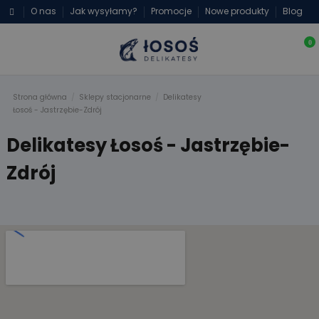
O nas
Jak wysyłamy?
Promocje
Nowe produkty
Blog
0
Strona główna
Sklepy stacjonarne
Delikatesy
Łosoś - Jastrzębie-Zdrój
Delikatesy Łosoś - Jastrzębie-
Zdrój