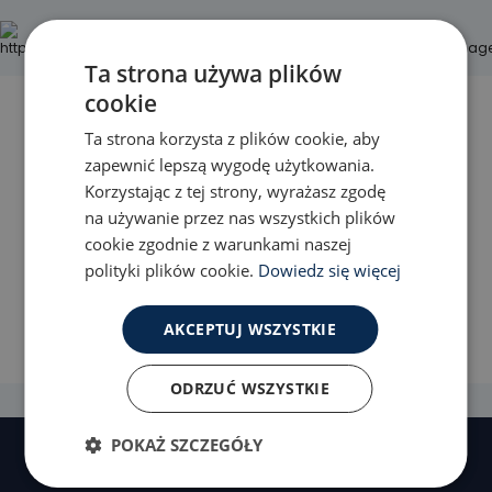
Ta strona używa plików
cookie
Lokalizacja:
Ta strona korzysta z plików cookie, aby
ul. Wielkopolska 5, 44-335 Jastrzębie-Zdrój
zapewnić lepszą wygodę użytkowania.
Kontakt:
Korzystając z tej strony, wyrażasz zgodę
e-mail: lososjastrzebie@gmail.com
na używanie przez nas wszystkich plików
telefon: +32 476 40 23
cookie zgodnie z warunkami naszej
Godziny otwarcia:
polityki plików cookie.
Dowiedz się więcej
Pon.: 09:00 - 16:00
Wt. - Pt.: 08:00 - 16:00
Sb.: 09:00 - 13:00
AKCEPTUJ WSZYSTKIE
Nd.: Zamknięte
ODRZUĆ WSZYSTKIE
POKAŻ SZCZEGÓŁY