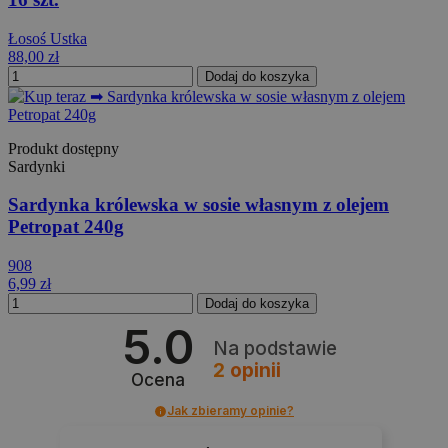
Łosoś Ustka
88,00 zł
Dodaj do koszyka
Produkt dostępny
Sardynki
Sardynka królewska w sosie własnym z olejem
Petropat 240g
908
6,99 zł
Dodaj do koszyka
5.0
Na podstawie
2
opinii
Ocena
Jak zbieramy opinie?