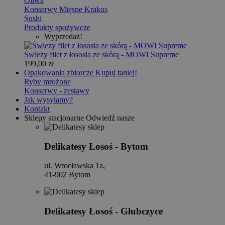
Oliwa
Konserwy Mięsne Krakus
Sushi
Produkty spożywcze
Wyprzedaż!
Świeży filet z łososia ze skórą - MOWI Supreme
199,00 zł
Opakowania zbiorcze
Kupuj taniej!
Ryby mrożone
Konserwy - zestawy
Jak wysyłamy?
Kontakt
Sklepy stacjonarne
Odwiedź nasze
Delikatesy Łosoś - Bytom
ul. Wrocławska 1a,
41-902 Bytom
Delikatesy Łosoś - Głubczyce