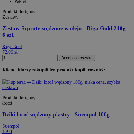
Pakiet
Produkt dostępny
Zestawy
Zestaw Szproty wędzone w oleju - Riga Gold 240g -
6 szt.
Riga Gold
72,00 zł
Dodaj do koszyka
Klienci którzy zakupili ten produkt kupili również:
Produkt dostępny
łosoś
Dziki łosoś wędzony plastry - Suempol 100g
Suempol
1590