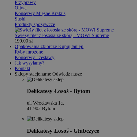
Przyprawy
Oliwa
Konserwy Mięsne Krakus
Sushi
Produkty spożywcze
Świeży filet z łososia ze skórą - MOWI Supreme
199,00 zł
Opakowania zbiorcze
Kupuj taniej!
Ryby mrożone
Konserwy - zestawy
Jak wysyłamy?
Kontakt
Sklepy stacjonarne
Odwiedź nasze
Delikatesy Łosoś - Bytom
ul. Wrocławska 1a,
41-902 Bytom
Delikatesy Łosoś - Głubczyce