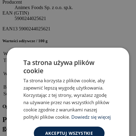
Producent
Animex Foods Sp. z o.o. sp.k.
EAN (GTIN)
5900244025621
EAN13
5900244025621
Wartości odżywcze / 100 g
Wartość energetyczna
479 kJ /114 kcal
Tłuszcze
4,9 g
Ta strona używa plików
w tym nasycone kwasy tłuszczowe
2,0 g
cookie
Węglowodany
0,5 g
Ta strona korzysta z plików cookie, aby
w tym cukry
0,0 g
Białko
17,0 g
zapewnić lepszą wygodę użytkowania.
Sól
2,0 g
Korzystając z tej strony, wyrażasz zgodę
na używanie przez nas wszystkich plików
Opis
cookie zgodnie z warunkami naszej
polityki plików cookie.
Dowiedz się więcej
Polish Ham szynka konserwowa z
galaretką KRAKUS - 455g
AKCEPTUJ WSZYSTKIE