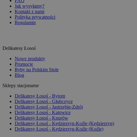
FAQ
Jak wysyłamy?
Kontakt z nami
Polityka prywatności
Regulamin
Delikatesy Łosoś
Nowe produkty
Promocje
Ryby na Polskim Stole
Blog
Sklepy stacjonarne
Delikatesy Łosoś - Bytom
Delikatesy Łosoś - Głubczyce
Delikatesy Łosoś - Jastrzębie-Zdrój
Delikatesy Łosoś - Katowice
Delikatesy Łosoś - Knurów
Delikatesy Łosoś - Kędzierzyn-Koźle (Kędzierzyn)
Delikatesy Łosoś - Kędzierzyn-Koźle (Koźle)