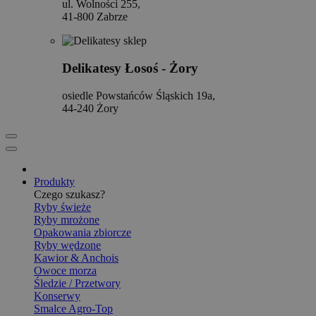
ul. Wolności 255,
41-800 Zabrze
Delikatesy Łosoś - Żory
osiedle Powstańców Śląskich 19a,
44-240 Żory
Produkty
Czego szukasz?
Ryby świeże
Ryby mrożone
Opakowania zbiorcze
Ryby wędzone
Kawior & Anchois
Owoce morza
Śledzie / Przetwory
Konserwy
Smalce Agro-Top