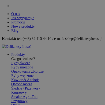
O nas
Jak wysyłamy?
Promocje
Nowe produkty
Blog
Kontakt:
tel: (+48) 32 415 44 10 / e-mail: sklep@delikatesylosos.pl
Produkty
Czego szukasz?
Ryby świeże
Ryby mrożone
Opakowania zbiorcze
Ryby wędzone
Kawior & Anchois
Owoce morza
Śledzie / Przetwory
Konserwy
Smalce Agro-Top
Przyprawy