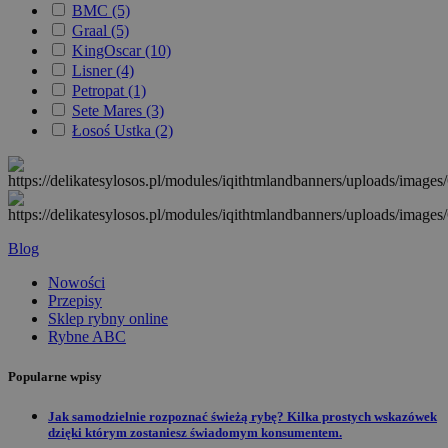
BMC
(5)
Graal
(5)
KingOscar
(10)
Lisner
(4)
Petropat
(1)
Sete Mares
(3)
Łosoś Ustka
(2)
Blog
Nowości
Przepisy
Sklep rybny online
Rybne ABC
Popularne wpisy
Jak samodzielnie rozpoznać świeżą rybę? Kilka prostych wskazówek
dzięki którym zostaniesz świadomym konsumentem.