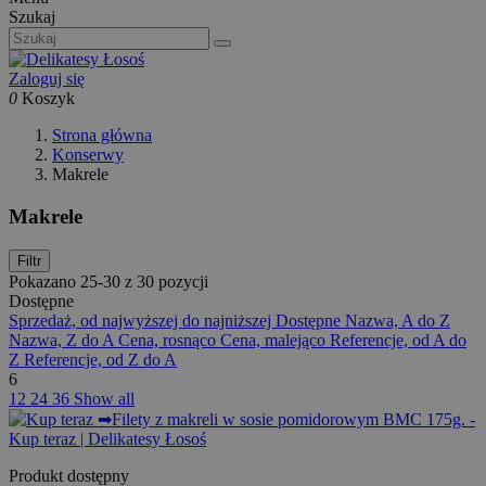
Szukaj
Zaloguj się
0
Koszyk
Strona główna
Konserwy
Makrele
Makrele
Filtr
Pokazano 25-30 z 30 pozycji
Dostępne
Sprzedaż, od najwyższej do najniższej
Dostępne
Nazwa, A do Z
Nazwa, Z do A
Cena, rosnąco
Cena, malejąco
Referencje, od A do
Z
Referencje, od Z do A
6
12
24
36
Show all
Produkt dostępny