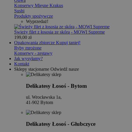
Oliwa
Konserwy Mięsne Krakus
Sushi
Produkty spożywcze
Wyprzedaż!
Świeży filet z łososia ze skórą - MOWI Supreme
199,00 zł
Opakowania zbiorcze
Kupuj taniej!
Ryby mrożone
Konserwy - zestawy
Jak wysyłamy?
Kontakt
Sklepy stacjonarne
Odwiedź nasze
Delikatesy Łosoś - Bytom
ul. Wrocławska 1a,
41-902 Bytom
Delikatesy Łosoś - Głubczyce