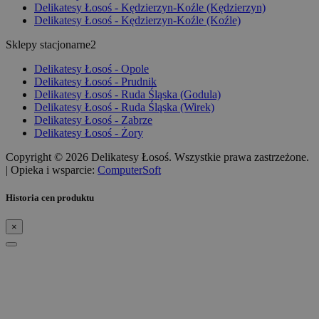
Delikatesy Łosoś - Kędzierzyn-Koźle (Kędzierzyn)
Delikatesy Łosoś - Kędzierzyn-Koźle (Koźle)
Sklepy stacjonarne2
Delikatesy Łosoś - Opole
Delikatesy Łosoś - Prudnik
Delikatesy Łosoś - Ruda Śląska (Godula)
Delikatesy Łosoś - Ruda Śląska (Wirek)
Delikatesy Łosoś - Zabrze
Delikatesy Łosoś - Żory
Copyright © 2026 Delikatesy Łosoś. Wszystkie prawa zastrzeżone.
| Opieka i wsparcie:
ComputerSoft
Historia cen produktu
×