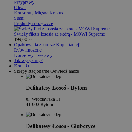
Przyprawy
Oliwa
Konserwy Mięsne Krakus
Sushi
Produkty spożywcze
Świeży filet z łososia ze skórą - MOWI Supreme
199,00 zł
Opakowania zbiorcze
Kupuj taniej!
Ryby mrożone
Konserwy - zestawy
Jak wysyłamy?
Kontakt
Sklepy stacjonarne
Odwiedź nasze
Delikatesy Łosoś - Bytom
ul. Wrocławska 1a,
41-902 Bytom
Delikatesy Łosoś - Głubczyce