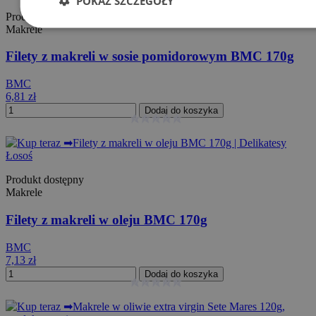
POKAŻ SZCZEGÓŁY
Produkt dostępny
Makrele
Filety z makreli w sosie pomidorowym BMC 170g
BMC
6,81 zł
Dodaj do koszyka
Produkt dostępny
Makrele
Filety z makreli w oleju BMC 170g
BMC
7,13 zł
Dodaj do koszyka