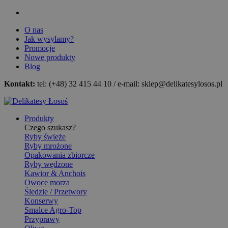
O nas
Jak wysyłamy?
Promocje
Nowe produkty
Blog
Kontakt:
tel: (+48) 32 415 44 10 / e-mail: sklep@delikatesylosos.pl
Produkty
Czego szukasz?
Ryby świeże
Ryby mrożone
Opakowania zbiorcze
Ryby wędzone
Kawior & Anchois
Owoce morza
Śledzie / Przetwory
Konserwy
Smalce Agro-Top
Przyprawy