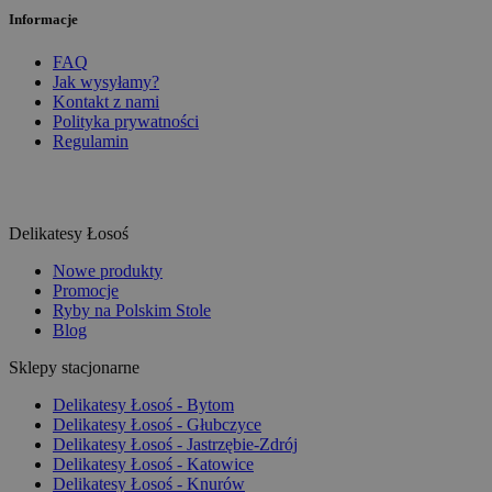
Informacje
FAQ
Jak wysyłamy?
Kontakt z nami
Polityka prywatności
Regulamin
Delikatesy Łosoś
Nowe produkty
Promocje
Ryby na Polskim Stole
Blog
Sklepy stacjonarne
Delikatesy Łosoś - Bytom
Delikatesy Łosoś - Głubczyce
Delikatesy Łosoś - Jastrzębie-Zdrój
Delikatesy Łosoś - Katowice
Delikatesy Łosoś - Knurów