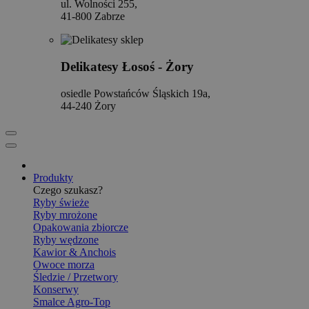
ul. Wolności 255,
41-800 Zabrze
Delikatesy Łosoś - Żory
osiedle Powstańców Śląskich 19a,
44-240 Żory
Produkty
Czego szukasz?
Ryby świeże
Ryby mrożone
Opakowania zbiorcze
Ryby wędzone
Kawior & Anchois
Owoce morza
Śledzie / Przetwory
Konserwy
Smalce Agro-Top