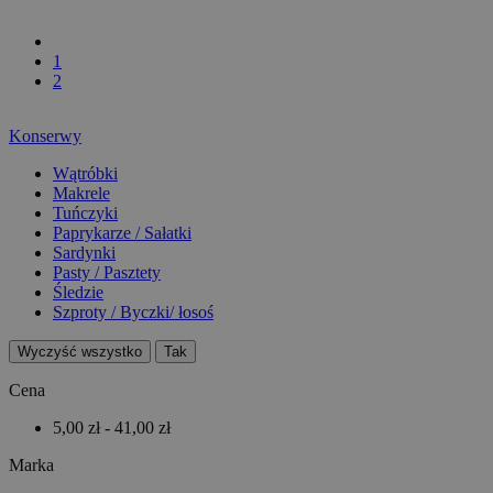
1
2
Konserwy
Wątróbki
Makrele
Tuńczyki
Paprykarze / Sałatki
Sardynki
Pasty / Pasztety
Śledzie
Szproty / Byczki/ łosoś
Wyczyść wszystko
Tak
Cena
5,00 zł - 41,00 zł
Marka