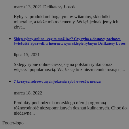
marca 13, 2021
Delikatesy Łosoś
Ryby są produktami bogatymi w witaminy, składniki
mineralne, a także mikroelementy. Wciąż jednak jemy ich
zbyt...
Sklep rybny online - czy to możliwe? Czy ryba z dostawą zachowa
świeżość? Sprawdź w internetowym sklepie rybnym Delikatesy Łosoś
lipca 15, 2021
Sklepy rybne online cieszą się na polskim rynku coraz
większą popularnością. Wiąże się to z niezmiennie rosnącej...
7 korzyści zdrowotnych jedzenia ryb i owoców morza
marca 18, 2022
Produkty pochodzenia morskiego oferują ogromną
różnorodność niezapomnianych doznań kulinarnych. Choć do
niedawna...
Footer-logo